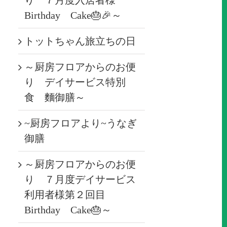
り ７月度入居者様
Birthday Cake🎂🎉～
トットちゃん旅立ちの日
～厨房フロアからのお便
り デイサービス特別
食 麵御膳～
~厨房フロアより~うなぎ
御膳
～厨房フロアからのお便
り ７月度デイサービス
利用者様第２回目
Birthday Cake🎂～