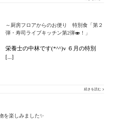
～厨房フロアからのお便り 特別食「第２
弾・寿司ライブキッチン第2弾🍣！」
栄養士の中林です(*^^)v ６月の特別
[...]
続きを読む
を楽しみました✨️