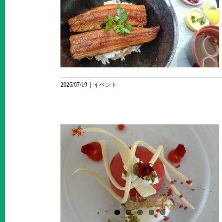
うなぎ御膳
2026/07/19
|
イベント
らのお便り
ス利用者様
Cake🎂～