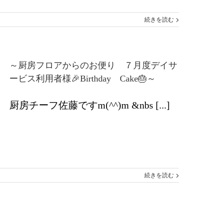
続きを読む
～厨房フロアからのお便り ７月度デイサ
ービス利用者様🎉Birthday Cake🎂～
厨房チーフ佐藤ですm(^^)m &nbs [...]
続きを読む