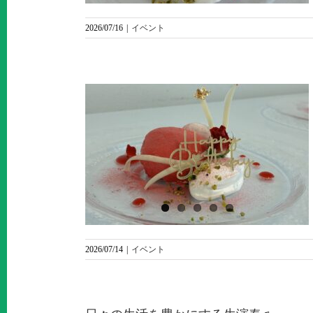
2026/07/16
|
イベント
らのお便り
ス利用者様
ake🎂～
2026/07/14
|
イベント