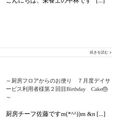
こんにちは、栄養士の中林です [...]
続きを読む
～厨房フロアからのお便り ７月度デイサ
ービス利用者様第２回目Birthday Cake🎂
～
厨房チーフ佐藤ですm(*^^))m &n [...]