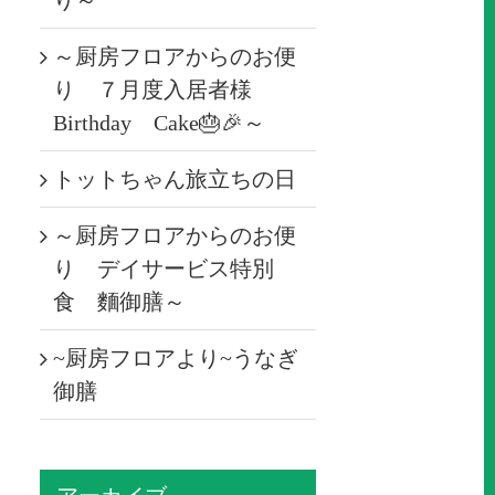
り～
～厨房フロアからのお便
り ７月度入居者様
Birthday Cake🎂🎉～
トットちゃん旅立ちの日
～厨房フロアからのお便
り デイサービス特別
食 麵御膳～
~厨房フロアより~うなぎ
御膳