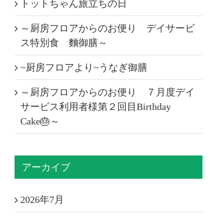
トットちゃん旅立ちの日
～厨房フロアからのお便り デイサービ
ス特別食 麵御膳～
~厨房フロアより~うなぎ御膳
～厨房フロアからのお便り ７月度デイ
サービス利用者様第２回目Birthday
Cake🎂～
アーカイブ
2026年7月