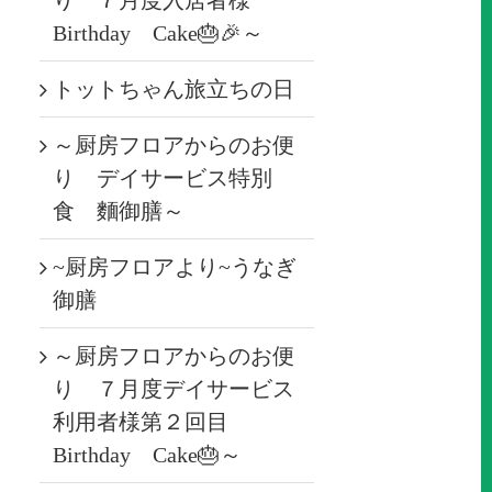
り ７月度入居者様
Birthday Cake🎂🎉～
トットちゃん旅立ちの日
～厨房フロアからのお便
り デイサービス特別
食 麵御膳～
~厨房フロアより~うなぎ
御膳
～厨房フロアからのお便
り ７月度デイサービス
利用者様第２回目
Birthday Cake🎂～