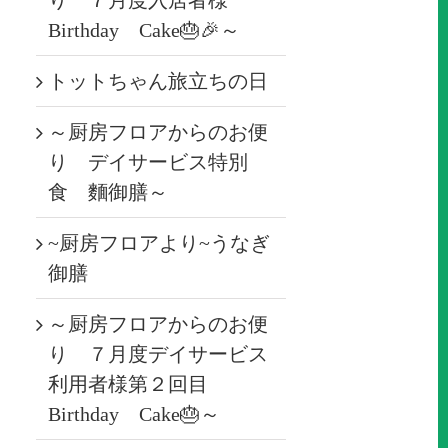
り ７月度入居者様
Birthday Cake🎂🎉～
トットちゃん旅立ちの日
～厨房フロアからのお便
り デイサービス特別
食 麵御膳～
~厨房フロアより~うなぎ
御膳
～厨房フロアからのお便
り ７月度デイサービス
利用者様第２回目
Birthday Cake🎂～